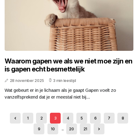
Waarom gapen we als we niet moe zijn en
is gapen echt besmettelijk
28 november 2025
3 min leestijd
Wat gebeurt er in je lichaam als je gaapt Gapen voelt zo
vanzelfsprekend dat je er meestal niet bij...
1
2
3
4
5
6
7
8
9
10
...
20
21