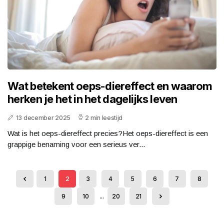
Wat betekent oeps-diereffect en waarom
herken je het in het dagelijks leven
13 december 2025
2 min leestijd
Wat is het oeps-diereffect precies?Het oeps-diereffect is een
grappige benaming voor een serieus ver...
1
2
3
4
5
6
7
8
9
10
...
20
21