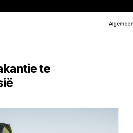
Algemee
kantie te
sië