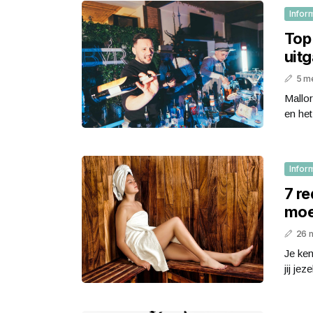
Infor
Top 
uit
5 m
Mallo
en het
Infor
7 r
moe
26 
Je ken
jij jez