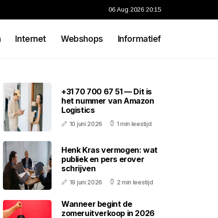
06 Aug 2026 20:15
n
Internet
Webshops
Informatief
+31 70 700 67 51 — Dit is
het nummer van Amazon
Logistics
10 juni 2026
1 min leestijd
Henk Kras vermogen: wat
publiek en pers erover
schrijven
19 juni 2026
2 min leestijd
Wanneer begint de
zomeruitverkoop in 2026