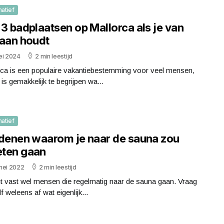
matief
3 badplaatsen op Mallorca als je van
gaan houdt
ei 2024
2 min leestijd
rca is een populaire vakantiebestemming voor veel mensen,
 is gemakkelijk te begrijpen wa...
matief
edenen waarom je naar de sauna zou
ten gaan
mei 2022
2 min leestijd
t vast wel mensen die regelmatig naar de sauna gaan. Vraag
elf weleens af wat eigenlijk...