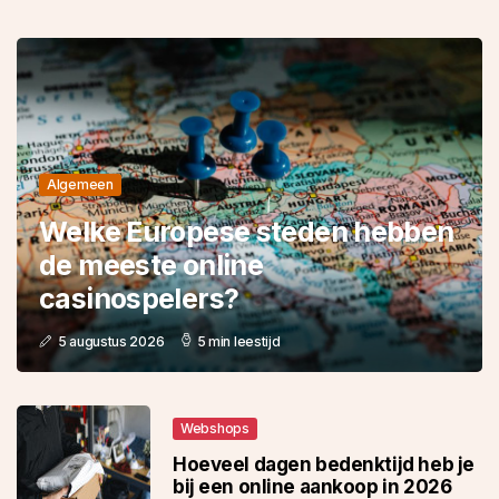
Algemeen
Welke Europese steden hebben
de meeste online
casinospelers?
5 augustus 2026
5 min leestijd
Webshops
Hoeveel dagen bedenktijd heb je
bij een online aankoop in 2026