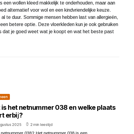
is een wollen kleed makkelijk te onderhouden, maar aan
ed alternatief voor wol en een kindvriendelijke keuze.
t al te duur. Sommige mensen hebben last van allergieën,
een betere optie. Deze vloerkleden kun je ook gebruiken
s dat je goed weet wat je koopt en wat het beste past
meen
 is het netnummer 038 en welke plaats
t erbij?
ugustus 2025
2 min leestijd
s netnummer 038? Het netnummer 038 is een