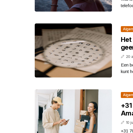
telefo
Alge
Het 
geen
20 
Een be
kunt h
Alge
+31
Ama
10 j
+31 70