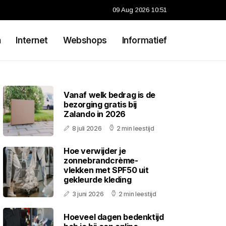
09 Aug 2026 10:51
n
Internet
Webshops
Informatief
Vanaf welk bedrag is de
bezorging gratis bij
Zalando in 2026
8 juli 2026
2 min leestijd
Hoe verwijder je
zonnebrandcrème-
vlekken met SPF50 uit
gekleurde kleding
3 juni 2026
2 min leestijd
Hoeveel dagen bedenktijd