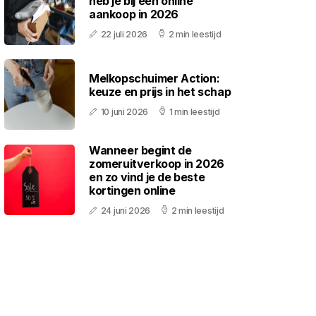
heb je bij een online
aankoop in 2026
22 juli 2026
2 min leestijd
Melkopschuimer Action:
keuze en prijs in het schap
10 juni 2026
1 min leestijd
Wanneer begint de
zomeruitverkoop in 2026
en zo vind je de beste
kortingen online
24 juni 2026
2 min leestijd