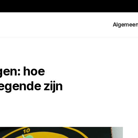
Algemee
gen: hoe
egende zijn