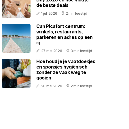
de beste deals
1 juli 2026
2 min leestijd
Can Picafort centrum:
winkels, restaurants,
parkeren en adres op een
rij
27 mei 2026
3 min leestijd
Hoe houd je je vaatdoekjes
en sponsjes hygiënisch
zonder ze vaak weg te
gooien
20 mei 2026
2 min leestijd