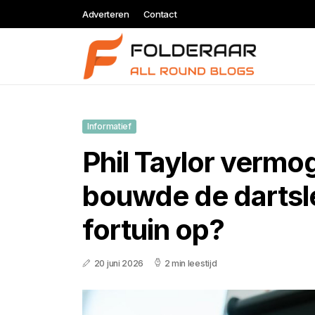
Adverteren
Contact
Informatief
Phil Taylor vermo
bouwde de dartsl
fortuin op?
20 juni 2026
2 min leestijd