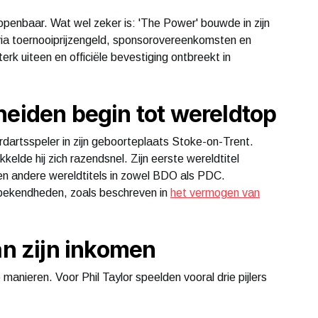
 openbaar. Wat wel zeker is: 'The Power' bouwde in zijn
 via toernooiprijzengeld, sponsorovereenkomsten en
terk uiteen en officiële bevestiging ontbreekt in
heiden begin tot wereldtop
urdartsspeler in zijn geboorteplaats Stoke-on-Trent.
kelde hij zich razendsnel. Zijn eerste wereldtitel
tien andere wereldtitels in zowel BDO als PDC.
e bekendheden, zoals beschreven in
het vermogen van
an zijn inkomen
manieren. Voor Phil Taylor speelden vooral drie pijlers