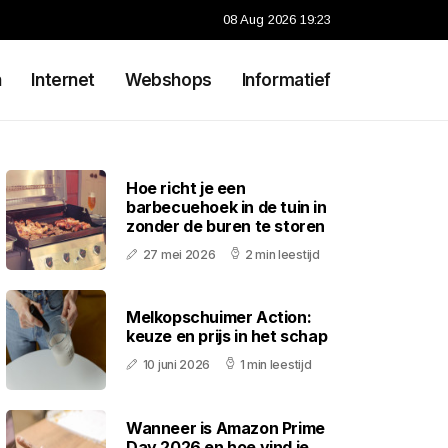
08 Aug 2026 19:23
n
Internet
Webshops
Informatief
Hoe richt je een
barbecuehoek in de tuin in
zonder de buren te storen
27 mei 2026
2 min leestijd
Melkopschuimer Action:
keuze en prijs in het schap
10 juni 2026
1 min leestijd
Wanneer is Amazon Prime
Day 2026 en hoe vind je