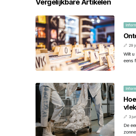
Vergelijkbare Artikelen
Infor
Ont
29 j
Wilt u
eens f
Infor
Hoe
vle
3 ju
De eer
zonneb