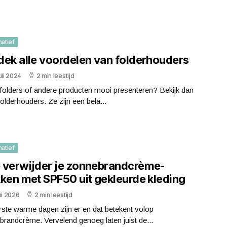
matief
dek alle voordelen van folderhouders
uli 2024
2 min leestijd
 folders of andere producten mooi presenteren? Bekijk dan
olderhouders. Ze zijn een bela...
matief
 verwijder je zonnebrandcrème-
kken met SPF50 uit gekleurde kleding
ni 2026
2 min leestijd
ste warme dagen zijn er en dat betekent volop
randcrème. Vervelend genoeg laten juist de...