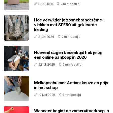
8 juli 2026
2 min leestijd
Hoe verwijder je zonnebrandcrème-
vlekken met SPF50 uit gekleurde
kleding
3 juni 2026
2 min leestijd
Hoeveel dagen bedenktijd heb je bij
een online aankoop in 2026
22 juli 2026
2 min leestijd
Melkopschuimer Action: keuze en prijs
in het schap
10 juni 2026
1 min leestijd
Wanneer begint de zomeruitverkoop in