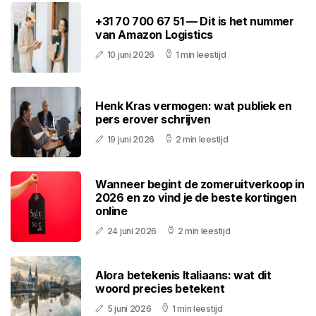
+31 70 700 67 51 — Dit is het nummer
van Amazon Logistics
10 juni 2026
1 min leestijd
Henk Kras vermogen: wat publiek en
pers erover schrijven
19 juni 2026
2 min leestijd
Wanneer begint de zomeruitverkoop in
2026 en zo vind je de beste kortingen
online
24 juni 2026
2 min leestijd
Alora betekenis Italiaans: wat dit
woord precies betekent
5 juni 2026
1 min leestijd